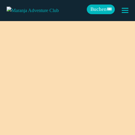
Buchen🎟️