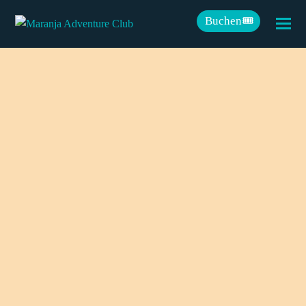
Buchen🎟️